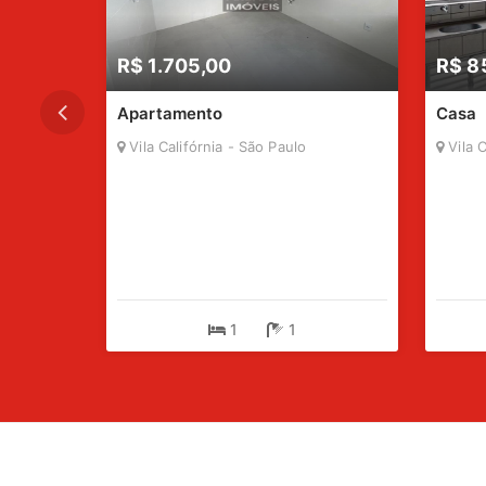
R$ 1.705,00
R$ 8
Apartamento
Casa
Vila Califórnia - São Paulo
Vila C
1
1