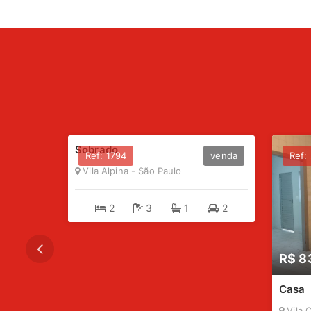
R$ 690.000,00
Sobrado
locação
Ref: 1794
venda
Ref:
Vila Alpina - São Paulo
2
3
1
2
R$ 8
Casa
Vila C