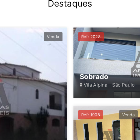
Destaques
Venda
Ref: 2028
Sobrado
Vila Alpina - São Paulo
Ref: 1908
Venda