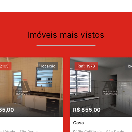
Imóveis mais vistos
 2105
locação
Ref: 1978
lo
35,00
R$ 855,00
Casa
alifórnia - São Paulo
Vila Califórnia - São Paulo