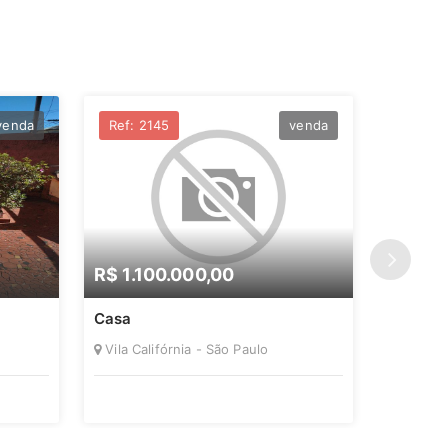
venda
Ref: 2145
venda
Ref: 2
R$ 1.100.000,00
R$ 35
Casa
Aparta
Vila Califórnia - São Paulo
Vila Alp