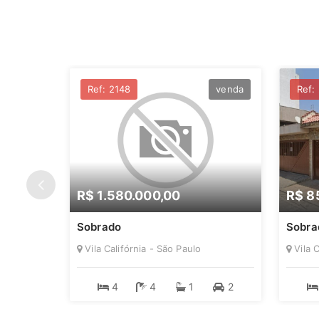
locação
Ref: 2148
venda
Ref:
R$ 1.580.000,00
R$ 8
Sobrado
Sobra
Vila Califórnia - São Paulo
Vila C
4
4
1
2