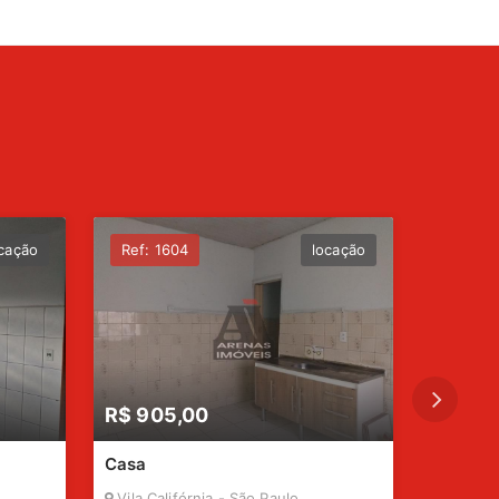
cação
Ref: 1604
locação
Ref: 2
R$ 905,00
R$ 70
Casa
Casa
Vila Califórnia - São Paulo
Vila Alp