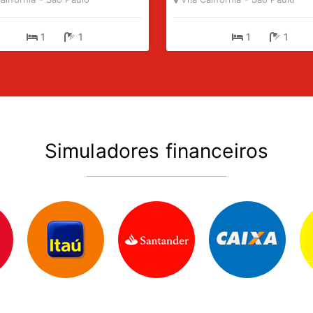
1
1
1
1
Simuladores financeiros