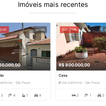
Imóveis mais recentes
 2147
venda
Ref: 2146
50.000,00
R$ 800.000,00
do
Casa
alifórnia - São Paulo
Vila Califórnia - São Paulo
3
4
1
4
2
1
3