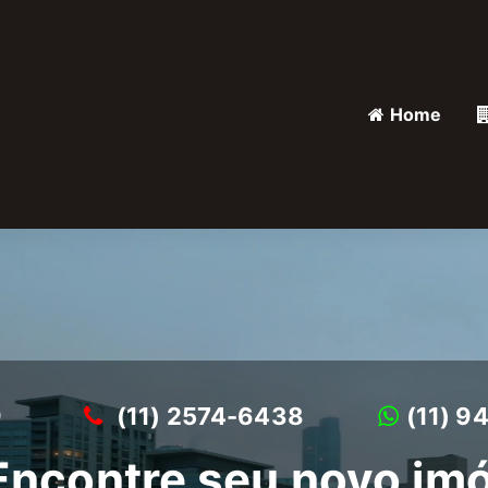
Home
9
(11) 2574-6438
(11) 9
ncontre seu novo imó